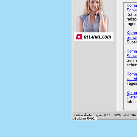
Komme
Schwe
<stro
radsp
tagest
Komme
Schwe
Super
Komme
Schwe
Sehr 
schön
Komme
Unter
Tages
Komme
Diete
Ich bi
Letzte Änderung am 07.08.2026 | © 2010
Berichte RV92