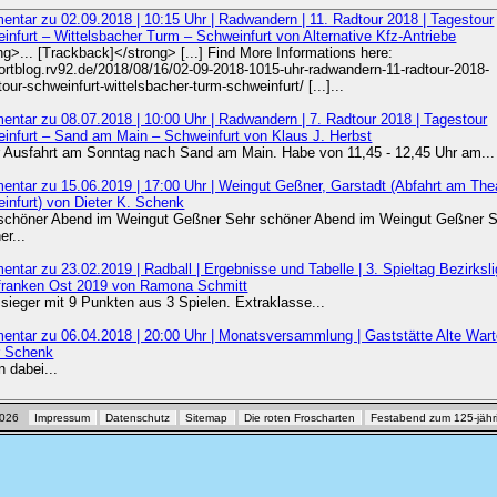
ntar zu 02.09.2018 | 10:15 Uhr | Radwandern | 11. Radtour 2018 | Tagestour
infurt – Wittelsbacher Turm – Schweinfurt von Alternative Kfz-Antriebe
ng>... [Trackback]</strong> [...] Find More Informations here:
ortblog.rv92.de/2018/08/16/02-09-2018-1015-uhr-radwandern-11-radtour-2018-
our-schweinfurt-wittelsbacher-turm-schweinfurt/ [...]...
ntar zu 08.07.2018 | 10:00 Uhr | Radwandern | 7. Radtour 2018 | Tagestour
infurt – Sand am Main – Schweinfurt von Klaus J. Herbst
 Ausfahrt am Sonntag nach Sand am Main. Habe von 11,45 - 12,45 Uhr am...
ntar zu 15.06.2019 | 17:00 Uhr | Weingut Geßner, Garstadt (Abfahrt am The
infurt) von Dieter K. Schenk
schöner Abend im Weingut Geßner Sehr schöner Abend im Weingut Geßner 
er...
ntar zu 23.02.2019 | Radball | Ergebnisse und Tabelle | 3. Spieltag Bezirksl
franken Ost 2019 von Ramona Schmitt
sieger mit 9 Punkten aus 3 Spielen. Extraklasse...
ntar zu 06.04.2018 | 20:00 Uhr | Monatsversammlung | Gaststätte Alte War
r Schenk
n dabei...
-2026
Impressum
Datenschutz
Sitemap
Die roten Froscharten
Festabend zum 125-jähr