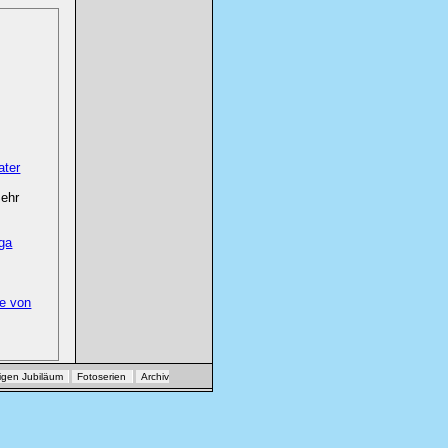
ater
Sehr
iga
te von
igen Jubiläum
Fotoserien
Archiv